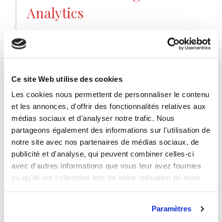
Analytics
27 mars 2018
Pourquoi faire de l’attribution. Pendant des années, les
performances des sites web (conversions, transactions,
Ce site Web utilise des cookies
leads) ont été analysé uniquement au last clic, ce qui
Les cookies nous permettent de personnaliser le contenu
signifie que vous attribuez la totalité de la réalisation de
et les annonces, d'offrir des fonctionnalités relatives aux
l’objectif au dernier levier. Cette vision, heureusement, est
médias sociaux et d'analyser notre trafic. Nous
en voie de disparition au profit de l’analyse attributive. Cette
partageons également des informations sur l'utilisation de
vision […]
notre site avec nos partenaires de médias sociaux, de
publicité et d'analyse, qui peuvent combiner celles-ci
Lire la suite...
avec d'autres informations que vous leur avez fournies
ou qu'ils ont collectées lors de votre utilisation de leurs
Analytics
google analytics
Laisser un
services.
commentaire
Paramètres