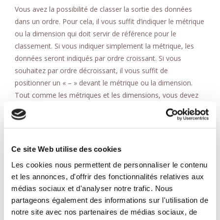
Vous avez la possibilité de classer la sortie des données
dans un ordre. Pour cela, il vous suffit d’indiquer le métrique
ou la dimension qui doit servir de référence pour le
classement. Si vous indiquer simplement la métrique, les
données seront indiqués par ordre croissant. Si vous
souhaitez par ordre décroissant, il vous suffit de
positionner un « – » devant le métrique ou la dimension.
Tout comme les métriques et les dimensions, vous devez
utiliser les API name pour être compris.
Filters:
Ce site Web utilise des cookies
Vous pouvez mettre en place des filtres pour ne garder
Les cookies nous permettent de personnaliser le contenu
qu’une partie des données. Dans la version v3 de l’API, vous
et les annonces, d'offrir des fonctionnalités relatives aux
ne pouviez utiliser que les formats dit «
legacy filters
médias sociaux et d'analyser notre trafic. Nous
format
« . Il s’agissait de reprendre des métriques et/ou des
partageons également des informations sur l'utilisation de
dimensions et d’y adjoindre des conditions. Désormais avec
notre site avec nos partenaires de médias sociaux, de
le v4, vous pouvez aussi utiliser le format JSON. Comme