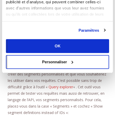
publicité et d'analyse, qui peuvent combiner celles-ci
indiqué dans la documentation de Google Analytics, les
avec d'autres informations que vous leur avez fournies
« legacy filters format » sont les plus simples à utiliser mais
ou qu'ils ont collectées lors de votre utilisation de leurs
les filtres en JSON permettent d’aller plus loin.
services.
Segments:
Paramètres
Tout comme les filters, les segments vous permettent de
OK
ne vous intéresser qu’à une partie des données. Vous
pouvez ici aussi utiliser les 2 formats: « legacy filters
format » et JSON. La grande différence se situe au niveau
Personnaliser
des segments personnalisés. Imaginons que vous avez
créer des segments personnalisés et que vous souhaiteriez
les utiliser dans vos requêtes. C’est possible sans trop de
difficulté grâce à l’outil «
Query explorer
« . Cet outil vous
permet de tester vos requêtes mais aussi de retrouver, en
langage de l’API, vos segments personnalisés. Pour cela,
placez-vous dans la case « Segments » et cochez « Show
segment definitions instead of IDs »: