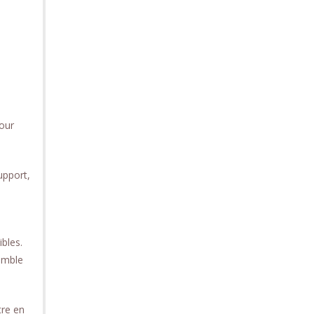
pour
upport,
bles.
emble
tre en