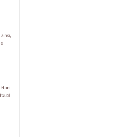
ainsi,
ue
étant
’outil