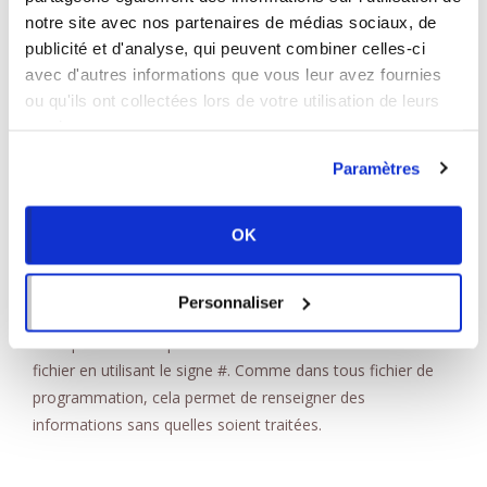
les robots le minimum entre chaque requêtes grâce au
notre site avec nos partenaires de médias sociaux, de
paramètre Crawl-delay. Dans l’exemple suivant, nous
publicité et d'analyse, qui peuvent combiner celles-ci
indiquons au robot
thebot
que les ses requetes doivent
avec d'autres informations que vous leur avez fournies
être espacés de 30 secondes:
ou qu'ils ont collectées lors de votre utilisation de leurs
services.
User-agent: thebot
Paramètres
Crawl-delay: 30
OK
A noter que la directive
Crawl-delay
n’est pas supporté par
Google et que vous devez paramétrer cette demande
directement dans Google Search Console.
Personnaliser
Vous pouvez aussi placer des commentaires dans votre
fichier en utilisant le signe #. Comme dans tous fichier de
programmation, cela permet de renseigner des
informations sans quelles soient traitées.