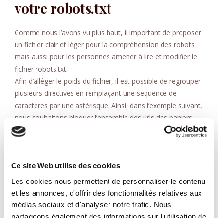
votre robots.txt
Comme nous l’avons vu plus haut, il important de proposer
un fichier clair et léger pour la compréhension des robots
mais aussi pour les personnes amener à lire et modifier le
fichier robots.txt.
Afin d’alléger le poids du fichier, il est possible de regrouper
plusieurs directives en remplaçant une séquence de
caractères par une astérisque. Ainsi, dans l’exemple suivant,
nous souhaitons bloquer l’ensemble des urls des paniers,
construites sur le modèle
order.php?id=
(n°de la
commande)
Il vous suffit ainsi de placer la directive suivante:
Ce site Web utilise des cookies
Les cookies nous permettent de personnaliser le contenu
Disallow: /order.php?id=*
et les annonces, d'offrir des fonctionnalités relatives aux
médias sociaux et d'analyser notre trafic. Nous
Une autre fonctionnalité du fichier robots.txt est d’informer
partageons également des informations sur l'utilisation de